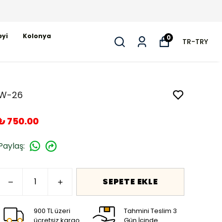
eyi
Kolonya
0
TR
-
TRY
W-26
₺ 750.00
Paylaş
:
SEPETE EKLE
900 TL üzeri
Tahmini Teslim 3
ücretsiz kargo
Gün İçinde