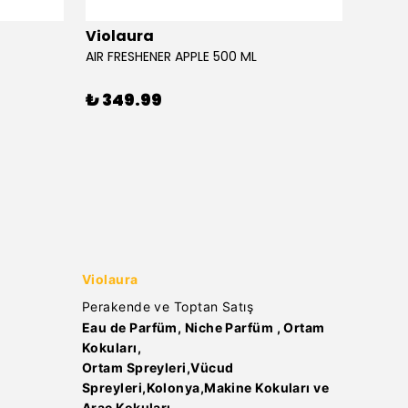
Violaura
Viola
AIR FRESHENER APPLE 500 ML
AIR FR
₺ 349.99
₺ 34
Violaura
Perakende ve Toptan Satış
Eau de Parfüm, Niche Parfüm , Ortam
Kokuları,
Ortam Spreyleri,Vücud
Spreyleri,Kolonya,Makine Kokuları ve
Araç Kokuları..