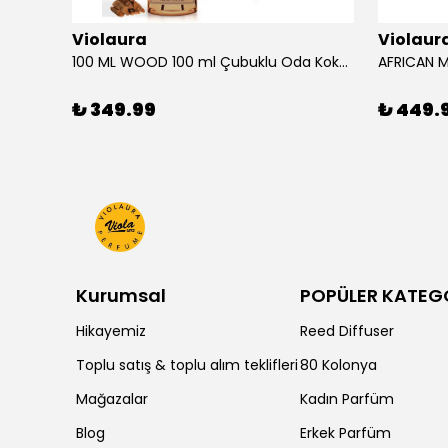
Violaura
Violaur
100 ML WOOD 100 ml Çubuklu Oda Kokusu
₺ 349.99
₺ 449.
Kurumsal
POPÜLER KATEG
Hikayemiz
Reed Diffuser
Toplu satış & toplu alım teklifleri
80 Kolonya
Mağazalar
Kadın Parfüm
Blog
Erkek Parfüm