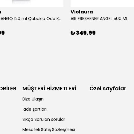
a
Violaura
AFRICAN MANGO 120 ml Çubuklu Oda Kokusu
AIR FRESHENER ANGEL 500 ML
99
₺ 349.99
ORİLER
MÜŞTERİ HİZMETLERİ
Özel sayfalar
Bize Ulaşın
İade şartları
Sıkça Sorulan sorular
Mesafeli Satış Sözleşmesi