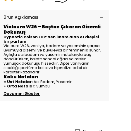
Ürün Açıklaması
Violaura W26 – Baştan Çıkaran Gizemli
Dokunuş
Hypnotic Poison EDP’den ilham alan etkileyici
bir parfüm
Violaura W26, vanilya, badem ve yaseminin çarpıcı
uyumuyla gizemli ve büyüleyici bir feminenlik sunar.
Açılışta acı badem ve yasemin notalarıyla baş
döndürürken, kalpte sandal ağacı ve miskin
yumuşak dokunuşu hissedilir. Dipte vanilyanın
sıcaklığı, parfüme kalıcı ve hipnotize edici bir
karakter kazandırır.
Koku Notaları
⭐
Üst Notalar:
Acı Badem, Yasemin
⭐
Orta Notalar:
Sümbü
Devamını Göster