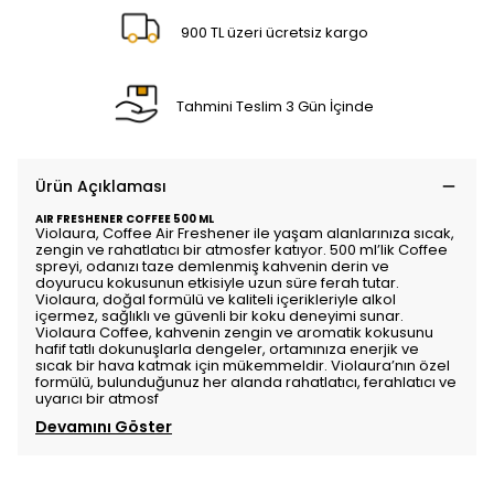
900 TL üzeri ücretsiz kargo
Tahmini Teslim 3 Gün İçinde
Ürün Açıklaması
AIR FRESHENER COFFEE 500 ML
Violaura,
Coffee
Air Freshener ile yaşam alanlarınıza sıcak,
zengin ve rahatlatıcı bir atmosfer katıyor. 500 ml’lik
Coffee
spreyi, odanızı taze demlenmiş kahvenin derin ve
doyurucu kokusunun etkisiyle uzun süre ferah tutar.
Violaura
, doğal formülü ve kaliteli içerikleriyle alkol
içermez, sağlıklı ve güvenli bir koku deneyimi sunar.
Violaura Coffee
, kahvenin zengin ve aromatik kokusunu
hafif tatlı dokunuşlarla dengeler, ortamınıza enerjik ve
sıcak bir hava katmak için mükemmeldir.
Violaura
’nın özel
formülü, bulunduğunuz her alanda rahatlatıcı, ferahlatıcı ve
uyarıcı bir atmosf
Devamını Göster