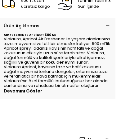
900 TL üzeri
Tahmini Teslim 3
ücretsiz kargo
Gün İçinde
Ürün Açıklaması
AIR FRESHENER APRİCOT 500 ML
Violaura,
Apricot
Air Freshener ile yaşam alanlarınıza
taze, meyvemsi ve tatlı bir atmosfer katıyor. 500 ml’lik
Apricot
spreyi, odanızı kayısının hafif tatlı ve doğal
kokusunun etkisiyle uzun süre ferah tutar.
Violaura
,
doğal formülü ve kaliteli içerikleriyle alkol içermez,
sağlıklı ve güvenli bir koku deneyimi sunar.
Violaura Apricot
, kayısının taze ve hafif kokusunu
doğal meyvemsi tonlarla dengeler, ortamınıza taze
ve ferahlatıcı bir hava katmak için mükemmeldir.
Violaura
’nın özel formülü, bulunduğunuz her alanda
canlandırıcı ve rahatlatıcı bir atmosfer oluşturur.
Devamını Göster