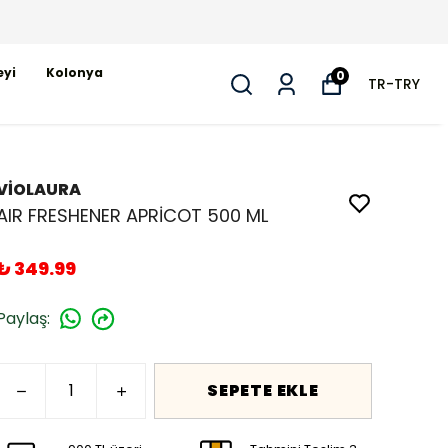
eyi
Kolonya
0
TR
-
TRY
VİOLAURA
AIR FRESHENER APRİCOT 500 ML
₺ 349.99
Paylaş
:
SEPETE EKLE