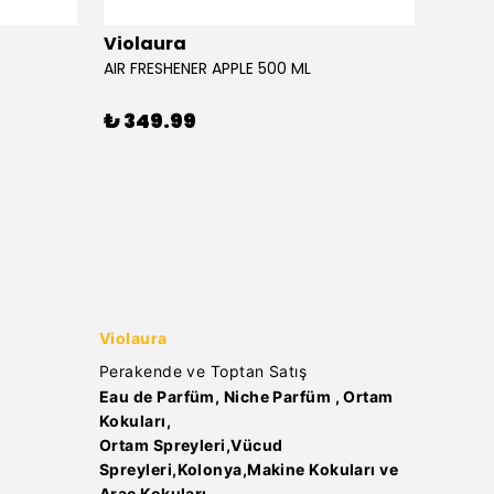
Violaura
Viola
AIR FRESHENER APPLE 500 ML
AIR FR
₺ 349.99
₺ 34
Violaura
Perakende ve Toptan Satış
Eau de Parfüm, Niche Parfüm , Ortam
Kokuları,
Ortam Spreyleri,Vücud
Spreyleri,Kolonya,Makine Kokuları ve
Araç Kokuları..