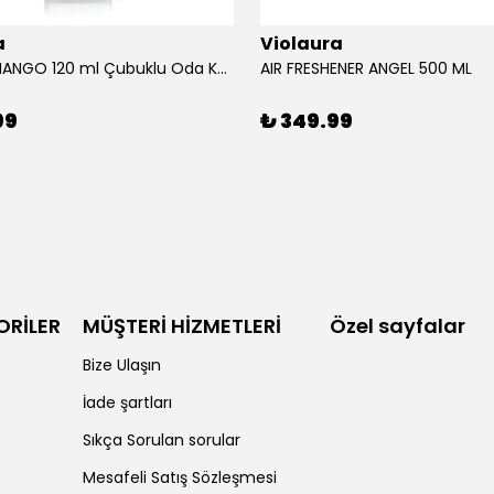
a
Violaura
AFRICAN MANGO 120 ml Çubuklu Oda Kokusu
AIR FRESHENER ANGEL 500 ML
99
₺ 349.99
ORİLER
MÜŞTERİ HİZMETLERİ
Özel sayfalar
Bize Ulaşın
İade şartları
Sıkça Sorulan sorular
Mesafeli Satış Sözleşmesi