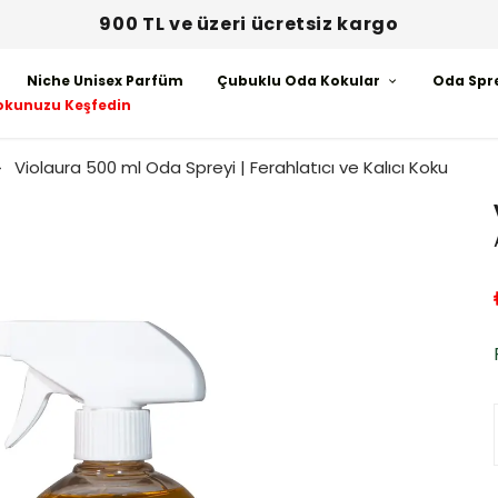
900 TL ve üzeri ücretsiz kargo
Niche Unisex Parfüm
Çubuklu Oda Kokular
Oda Spr
okunuzu Keşfedin
Violaura 500 ml Oda Spreyi | Ferahlatıcı ve Kalıcı Koku