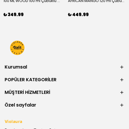
100 ML WOOD 100 ml Çubuklu Oda Kokusu
AFRICAN MANGO 120 ml Çubuklu Oda Kokusu
₺ 349.99
₺ 449.99
Kurumsal
POPÜLER KATEGORİLER
MÜŞTERİ HİZMETLERİ
Özel sayfalar
Violaura