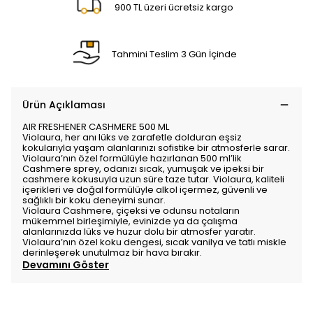
900 TL üzeri ücretsiz kargo
Tahmini Teslim 3 Gün İçinde
Ürün Açıklaması
AIR FRESHENER CASHMERE 500 ML
Violaura, her anı lüks ve zarafetle dolduran eşsiz
kokularıyla yaşam alanlarınızı sofistike bir atmosferle sarar.
Violaura
’nın özel formülüyle hazırlanan 500 ml’lik
Cashmere sprey, odanızı sıcak, yumuşak ve ipeksi bir
cashmere kokusuyla uzun süre taze tutar.
Violaura
, kaliteli
içerikleri ve doğal formülüyle alkol içermez, güvenli ve
sağlıklı bir koku deneyimi sunar.
Violaura Cashmere
, çiçeksi ve odunsu notaların
mükemmel birleşimiyle, evinizde ya da çalışma
alanlarınızda lüks ve huzur dolu bir atmosfer yaratır.
Violaura
’nın özel koku dengesi, sıcak vanilya ve tatlı miskle
derinleşerek unutulmaz bir hava bırakır.
Devamını Göster