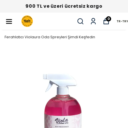
900 TL ve üzeri ücretsiz kargo
0
TR
-
TRY
Ferahlatıcı Violaura Oda Spreyleri Şimdi Keşfedin