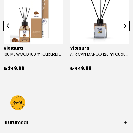
Violaura
Violaura
100 ML WOOD 100 ml Çubuklu Oda Kokusu
AFRICAN MANGO 120 ml Çubuklu Oda Kokusu
₺ 349.99
₺ 449.99
Kurumsal