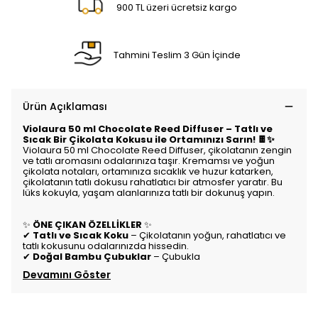
900 TL üzeri ücretsiz kargo
Tahmini Teslim 3 Gün İçinde
Ürün Açıklaması
Violaura 50 ml Chocolate Reed Diffuser – Tatlı ve
Sıcak Bir Çikolata Kokusu ile Ortamınızı Sarın! 🍫✨
Violaura 50 ml Chocolate Reed Diffuser, çikolatanın zengin
ve tatlı aromasını odalarınıza taşır. Kremamsı ve yoğun
çikolata notaları, ortamınıza sıcaklık ve huzur katarken,
çikolatanın tatlı dokusu rahatlatıcı bir atmosfer yaratır. Bu
lüks kokuyla, yaşam alanlarınıza tatlı bir dokunuş yapın.
✨
ÖNE ÇIKAN ÖZELLİKLER
✨
✔
Tatlı ve Sıcak Koku
– Çikolatanın yoğun, rahatlatıcı ve
tatlı kokusunu odalarınızda hissedin.
✔
Doğal Bambu Çubuklar
– Çubukla
Devamını Göster