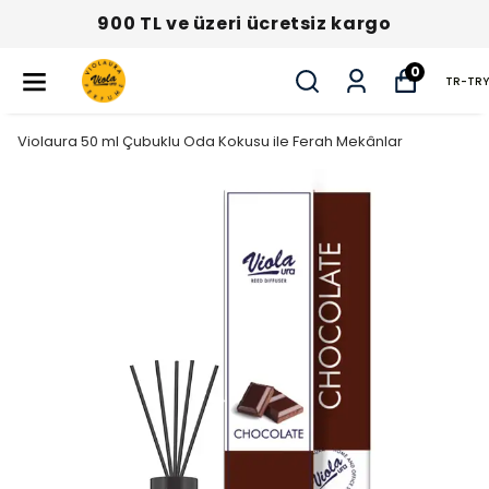
900 TL ve üzeri ücretsiz kargo
0
TR
-
TRY
Violaura 50 ml Çubuklu Oda Kokusu ile Ferah Mekânlar