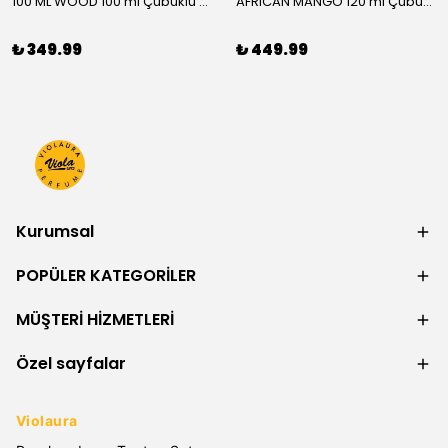
100 ML WOOD 100 ml Çubuklu Oda Kokusu
AFRICAN MANGO 120 ml Çubuklu Oda Kokusu
₺ 349.99
₺ 449.99
Kurumsal
POPÜLER KATEGORİLER
MÜŞTERİ HİZMETLERİ
Özel sayfalar
Violaura