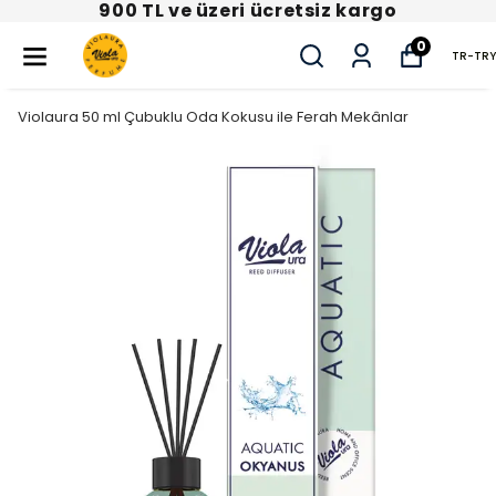
900 TL ve üzeri ücretsiz kargo
0
TR
-
TRY
Violaura 50 ml Çubuklu Oda Kokusu ile Ferah Mekânlar