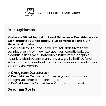
Tahmini Teslim 3 Gün İçinde
Ürün Açıklaması
Violaura 50 ml Aquatic Reed Diffuser – Ferahlatıcı ve
Canlandırıcı Su Notalarıyla Ortamınıza Ferah Bir
Hava Katın! 🌊✨
Violaura 50 ml Aquatic Reed Diffuser, denizin taze ve
serinletici esintilerini evinize getiriyor. Aquatic kokusu,
okyanus esintisi ve su notalarının birleşimiyle doğanın
huzurlu etkisini yaşam alanlarınıza taşır. Bu hafif ve ferah
koku, ortamınızı canlandırırken aynı zamanda sakinleştirici
bir atmosfer yaratır.
✨
ÖNE ÇIKAN ÖZELLİKLER
✨
✔
Ferahlık ve Temizlik
– Su ve okyanus notalarının
birleşimiyle ferah bir ortam sağlar.
✔
Doğal Bambu Çubuklar
– Yavaş ve dengeli bi
Devamını Göster