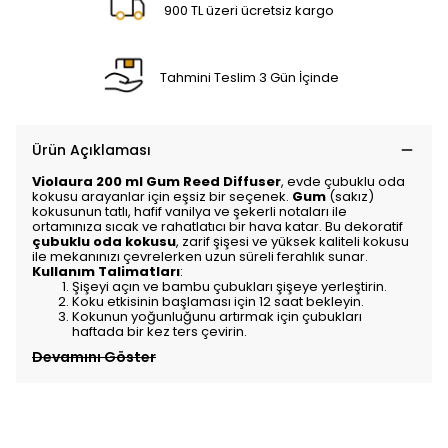
900 TL üzeri ücretsiz kargo
Tahmini Teslim 3 Gün İçinde
Ürün Açıklaması
Violaura 200 ml Gum Reed Diffuser
, evde çubuklu oda
kokusu arayanlar için eşsiz bir seçenek.
Gum
(sakız)
kokusunun tatlı, hafif vanilya ve şekerli notaları ile
ortamınıza sıcak ve rahatlatıcı bir hava katar. Bu dekoratif
çubuklu oda kokusu
, zarif şişesi ve yüksek kaliteli kokusu
ile mekanınızı çevrelerken uzun süreli ferahlık sunar.
Kullanım Talimatları
:
Şişeyi açın ve bambu çubukları şişeye yerleştirin.
Koku etkisinin başlaması için 12 saat bekleyin.
Kokunun yoğunluğunu artırmak için çubukları
haftada bir kez ters çevirin.
Devamını Göster