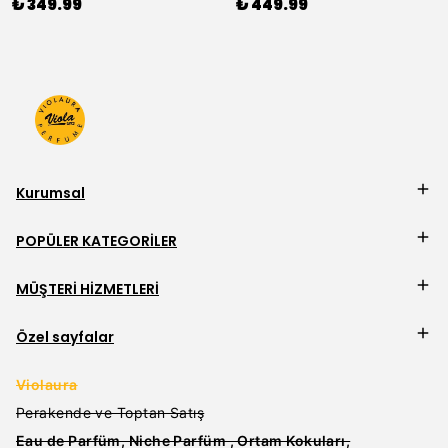
₺ 349.99
₺ 449.99
Kurumsal
POPÜLER KATEGORİLER
MÜŞTERİ HİZMETLERİ
Özel sayfalar
Violaura
Perakende ve Toptan Satış
Eau de Parfüm, Niche Parfüm , Ortam Kokuları,