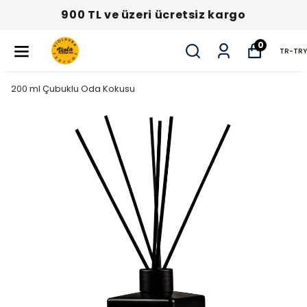
900 TL ve üzeri ücretsiz kargo
0
TR
-
TRY
200 ml Çubuklu Oda Kokusu