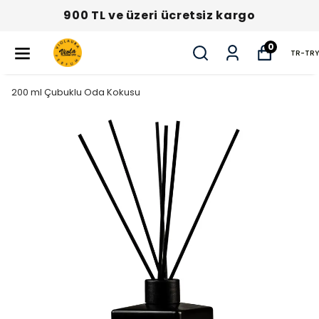
900 TL ve üzeri ücretsiz kargo
0
TR
-
TRY
200 ml Çubuklu Oda Kokusu