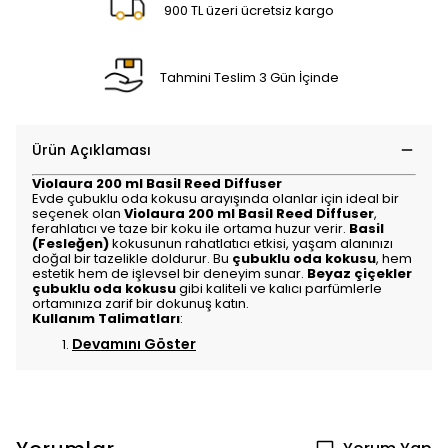
900 TL üzeri ücretsiz kargo
Tahmini Teslim 3 Gün İçinde
Ürün Açıklaması
Violaura 200 ml Basil Reed Diffuser
Evde çubuklu oda kokusu arayışında olanlar için ideal bir
seçenek olan
Violaura 200 ml Basil Reed Diffuser
,
ferahlatıcı ve taze bir koku ile ortama huzur verir.
Basil
(Fesleğen)
kokusunun rahatlatıcı etkisi, yaşam alanınızı
doğal bir tazelikle doldurur. Bu
çubuklu oda kokusu
, hem
estetik hem de işlevsel bir deneyim sunar.
Beyaz çiçekler
çubuklu oda kokusu
gibi kaliteli ve kalıcı parfümlerle
ortamınıza zarif bir dokunuş katın.
Kullanım Talimatları
:
Devamını Göster