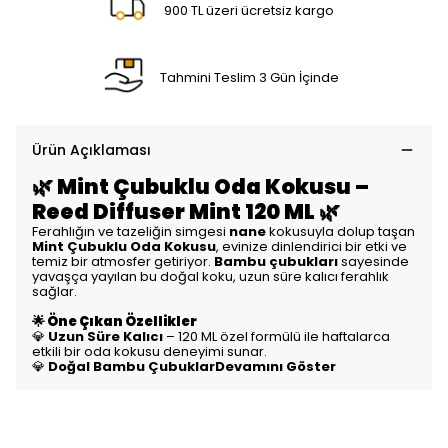
900 TL üzeri ücretsiz kargo
Tahmini Teslim 3 Gün İçinde
Ürün Açıklaması
🌿 Mint Çubuklu Oda Kokusu –
Reed Diffuser Mint 120 ML 🌿
Ferahlığın ve tazeliğin simgesi
nane
kokusuyla dolup taşan
Mint Çubuklu Oda Kokusu
, evinize dinlendirici bir etki ve
temiz bir atmosfer getiriyor.
Bambu çubukları
sayesinde
yavaşça yayılan bu doğal koku, uzun süre kalıcı ferahlık
sağlar.
🌟 Öne Çıkan Özellikler
💎
Uzun Süre Kalıcı
– 120 ML özel formülü ile haftalarca
etkili bir oda kokusu deneyimi sunar.
💎
Doğal Bambu ÇubuklarDevamını Göster