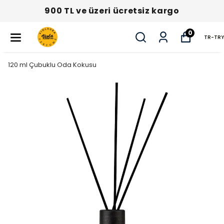
900 TL ve üzeri ücretsiz kargo
0
TR
-
TRY
120 ml Çubuklu Oda Kokusu