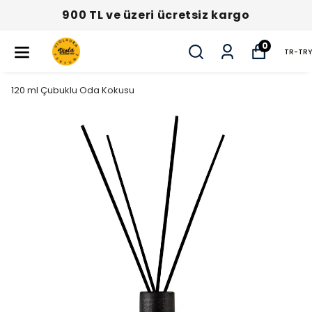
900 TL ve üzeri ücretsiz kargo
0
TR
-
TRY
120 ml Çubuklu Oda Kokusu