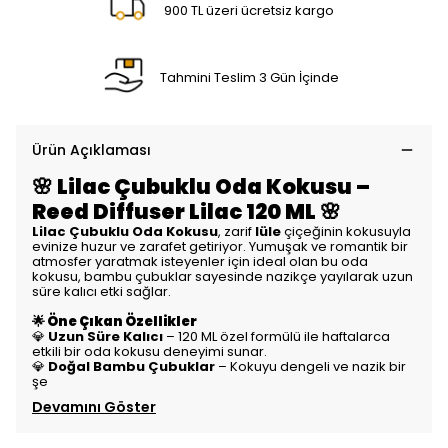
900 TL üzeri ücretsiz kargo
Tahmini Teslim 3 Gün İçinde
Ürün Açıklaması
🌸 Lilac Çubuklu Oda Kokusu –
Reed Diffuser Lilac 120 ML 🌸
Lilac Çubuklu Oda Kokusu
, zarif
lüle
çiçeğinin kokusuyla
evinize huzur ve zarafet getiriyor. Yumuşak ve romantik bir
atmosfer yaratmak isteyenler için ideal olan bu oda
kokusu, bambu çubuklar sayesinde nazikçe yayılarak uzun
süre kalıcı etki sağlar.
🌟 Öne Çıkan Özellikler
💎
Uzun Süre Kalıcı
– 120 ML özel formülü ile haftalarca
etkili bir oda kokusu deneyimi sunar.
💎
Doğal Bambu Çubuklar
– Kokuyu dengeli ve nazik bir
şe
Devamını Göster