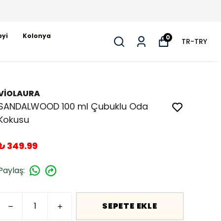
eyi
Kolonya
0
TR
-
TRY
VİOLAURA
SANDALWOOD 100 ml Çubuklu Oda
Kokusu
₺ 349.99
Paylaş
:
SEPETE EKLE