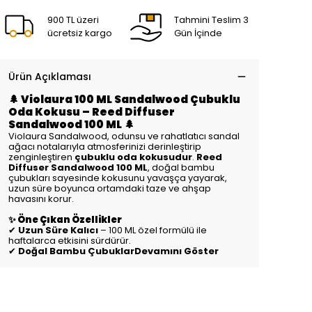
900 TL üzeri
Tahmini Teslim 3
ücretsiz kargo
Gün İçinde
Ürün Açıklaması
🌲 Violaura 100 ML Sandalwood Çubuklu
Oda Kokusu – Reed Diffuser
Sandalwood 100 ML 🌲
Violaura Sandalwood, odunsu ve rahatlatıcı sandal
ağacı notalarıyla atmosferinizi derinleştirip
zenginleştiren
çubuklu oda kokusudur
.
Reed
Diffuser Sandalwood 100 ML
, doğal bambu
çubukları sayesinde kokusunu yavaşça yayarak,
uzun süre boyunca ortamdaki taze ve ahşap
havasını korur.
✨ Öne Çıkan Özellikler
✔
Uzun Süre Kalıcı
– 100 ML özel formülü ile
haftalarca etkisini sürdürür.
✔
Doğal Bambu ÇubuklarDevamını Göster