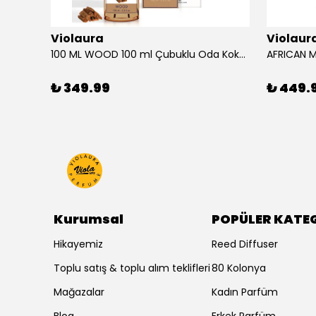
Violaura
Violaur
100 ML WOOD 100 ml Çubuklu Oda Kokusu
₺ 349.99
₺ 449.
Kurumsal
POPÜLER KATE
Hikayemiz
Reed Diffuser
Toplu satış & toplu alım teklifleri
80 Kolonya
Mağazalar
Kadın Parfüm