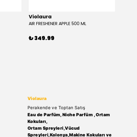
Violaura
Viola
AIR FRESHENER APPLE 500 ML
AIR FR
₺ 349.99
₺ 34
Violaura
Perakende ve Toptan Satış
Eau de Parfüm, Niche Parfüm , Ortam
Kokuları,
Ortam Spreyleri,Vücud
Spreyleri,Kolonya,Makine Kokuları ve