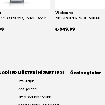
a
Violaura
AFRICAN MANGO 120 ml Çubuklu Oda Kokusu
AIR FRESHENER ANGEL 500 ML
99
₺ 349.99
GORİLER
MÜŞTERİ HİZMETLERİ
Özel sayfalar
Bize Ulaşın
İade şartları
Sıkça Sorulan sorular