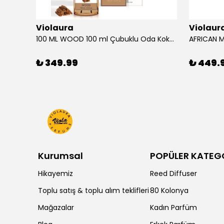
Violaura
Violaur
100 ML WOOD 100 ml Çubuklu Oda Kokusu
₺ 349.99
₺ 449.
Kurumsal
POPÜLER KATEG
Hikayemiz
Reed Diffuser
Toplu satış & toplu alım teklifleri
80 Kolonya
Mağazalar
Kadın Parfüm