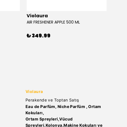
Violaura
Viola
AIR FRESHENER APPLE 500 ML
AIR FR
₺ 349.99
₺ 34
Violaura
Perakende ve Toptan Satış
Eau de Parfüm, Niche Parfüm , Ortam
Kokuları,
Ortam Spreyleri,Vücud
Spreyleri,Kolonya,Makine Kokuları ve