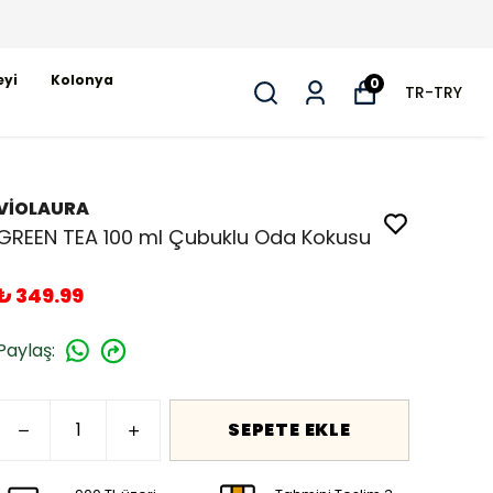
eyi
Kolonya
0
TR
-
TRY
VİOLAURA
GREEN TEA 100 ml Çubuklu Oda Kokusu
₺ 349.99
Paylaş
:
SEPETE EKLE