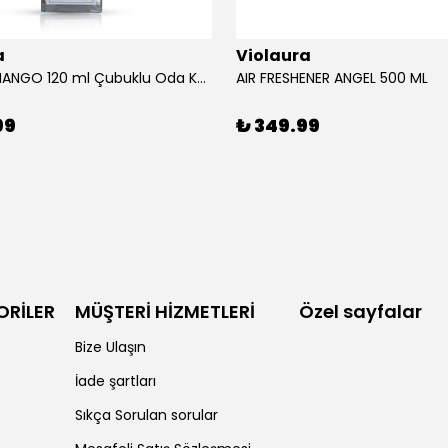
a
Violaura
AFRICAN MANGO 120 ml Çubuklu Oda Kokusu
AIR FRESHENER ANGEL 500 ML
99
₺ 349.99
ORİLER
MÜŞTERİ HİZMETLERİ
Özel sayfalar
Bize Ulaşın
İade şartları
Sıkça Sorulan sorular