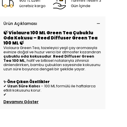
900 TL üzeri
Tahmini Teslim 3
ücretsiz kargo
Gün İçinde
Ürün Açıklaması
🍃 Violaura 100 ML Green Tea Çubuklu
Oda Kokusu – Reed Diffuser Green Tea
100 ML 🍃
Violaura Green Tea, tazeleyici yeşil çay aromasıyla
evinize doğal ve huzur verici bir atmosfer kazandıran
çubuklu oda kokusudur
.
Reed Diffuser Green
Tea 100 ML
, hafif ve bitkisel notalarıyla zihninizi
dinlendirirken, bambu çubukları sayesinde kokusunu
uzun süre boyunca dengeli bir şekilde yayar.
✨ Öne Çıkan Özellikler
✔
Uzun Süre Kalıcı
– 100 ML formülü ile haftalarca
etkili kokusunu korur.
✔
Devamını Göster