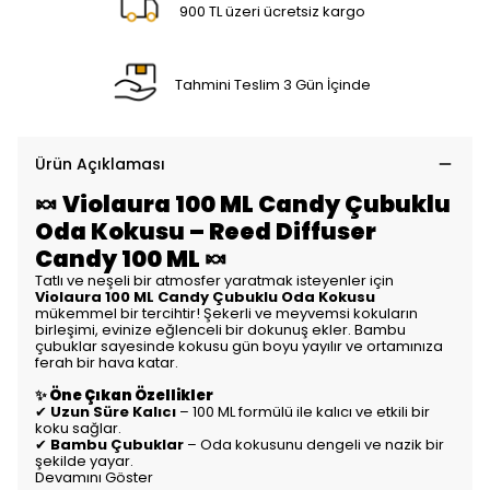
900 TL üzeri ücretsiz kargo
Tahmini Teslim 3 Gün İçinde
Ürün Açıklaması
🍬 Violaura 100 ML Candy Çubuklu
Oda Kokusu – Reed Diffuser
Candy 100 ML 🍬
Tatlı ve neşeli bir atmosfer yaratmak isteyenler için
Violaura 100 ML Candy Çubuklu Oda Kokusu
mükemmel bir tercihtir! Şekerli ve meyvemsi kokuların
birleşimi, evinize eğlenceli bir dokunuş ekler. Bambu
çubuklar sayesinde kokusu gün boyu yayılır ve ortamınıza
ferah bir hava katar.
✨ Öne Çıkan Özellikler
✔
Uzun Süre Kalıcı
– 100 ML formülü ile kalıcı ve etkili bir
koku sağlar.
✔
Bambu Çubuklar
– Oda kokusunu dengeli ve nazik bir
şekilde yayar.
Devamını Göster