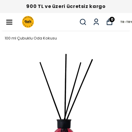
900 TL ve üzeri ücretsiz kargo
0
TR
-
TRY
100 ml Çubuklu Oda Kokusu