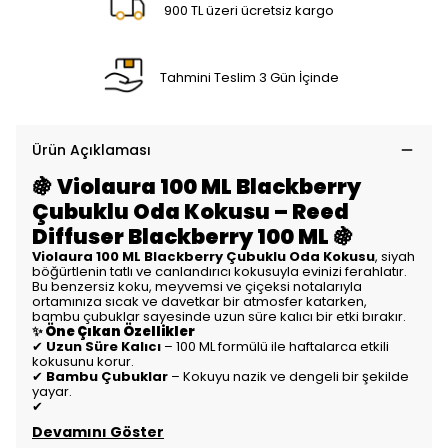
900 TL üzeri ücretsiz kargo
Tahmini Teslim 3 Gün İçinde
Ürün Açıklaması
🍇 Violaura 100 ML Blackberry
Çubuklu Oda Kokusu – Reed
Diffuser Blackberry 100 ML 🍇
Violaura 100 ML Blackberry Çubuklu Oda Kokusu
, siyah
böğürtlenin tatlı ve canlandırıcı kokusuyla evinizi ferahlatır.
Bu benzersiz koku, meyvemsi ve çiçeksi notalarıyla
ortamınıza sıcak ve davetkar bir atmosfer katarken,
bambu çubuklar sayesinde uzun süre kalıcı bir etki bırakır.
✨ Öne Çıkan Özellikler
✔
Uzun Süre Kalıcı
– 100 ML formülü ile haftalarca etkili
kokusunu korur.
✔
Bambu Çubuklar
– Kokuyu nazik ve dengeli bir şekilde
yayar.
✔
Devamını Göster