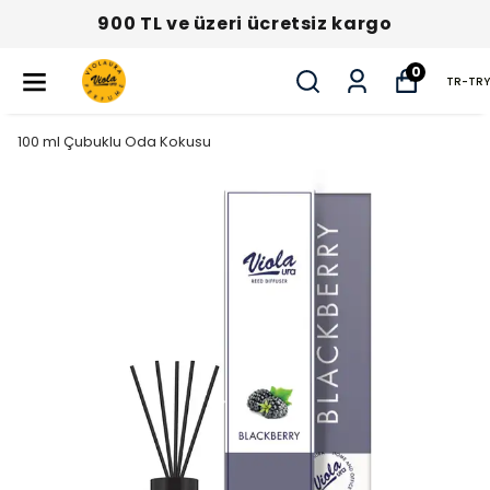
900 TL ve üzeri ücretsiz kargo
0
TR
-
TRY
100 ml Çubuklu Oda Kokusu