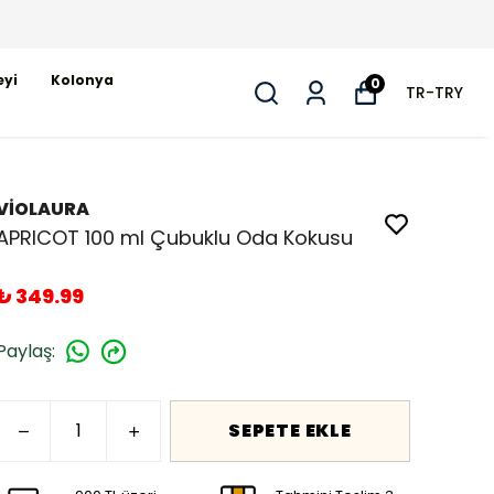
eyi
Kolonya
0
TR
-
TRY
VİOLAURA
APRICOT 100 ml Çubuklu Oda Kokusu
₺ 349.99
Paylaş
:
SEPETE EKLE