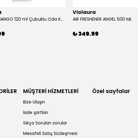
a
Violaura
AFRICAN MANGO 120 ml Çubuklu Oda Kokusu
AIR FRESHENER ANGEL 500 ML
99
₺ 349.99
ORİLER
MÜŞTERİ HİZMETLERİ
Özel sayfalar
Bize Ulaşın
İade şartları
Sıkça Sorulan sorular
Mesafeli Satış Sözleşmesi