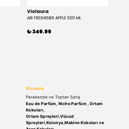
Violaura
Viola
AIR FRESHENER APPLE 500 ML
AIR FR
₺ 349.99
₺ 34
Violaura
Perakende ve Toptan Satış
Eau de Parfüm, Niche Parfüm , Ortam
Kokuları,
Ortam Spreyleri,Vücud
Spreyleri,Kolonya,Makine Kokuları ve
Araç Kokuları..