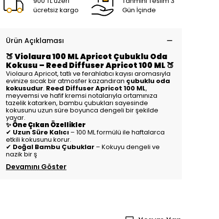
900 TL üzeri
Tahmini Teslim 3
ücretsiz kargo
Gün İçinde
Ürün Açıklaması
🍑 Violaura 100 ML Apricot Çubuklu Oda
Kokusu – Reed Diffuser Apricot 100 ML 🍑
Violaura Apricot, tatlı ve ferahlatıcı kayısı aromasıyla
evinize sıcak bir atmosfer kazandıran
çubuklu oda
kokusudur
.
Reed Diffuser Apricot 100 ML
,
meyvemsi ve hafif kremsi notalarıyla ortamınıza
tazelik katarken, bambu çubukları sayesinde
kokusunu uzun süre boyunca dengeli bir şekilde
yayar.
✨ Öne Çıkan Özellikler
✔
Uzun Süre Kalıcı
– 100 ML formülü ile haftalarca
etkili kokusunu korur.
✔
Doğal Bambu Çubuklar
– Kokuyu dengeli ve
nazik bir ş
Devamını Göster