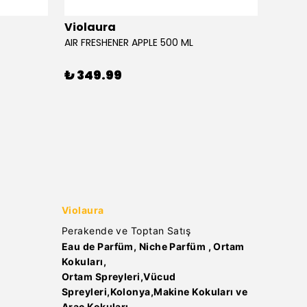
Violaura
Viola
AIR FRESHENER APPLE 500 ML
AIR FR
₺ 349.99
₺ 34
Violaura
Perakende ve Toptan Satış
Eau de Parfüm, Niche Parfüm , Ortam
Kokuları,
Ortam Spreyleri,Vücud
Spreyleri,Kolonya,Makine Kokuları ve
Araç Kokuları..