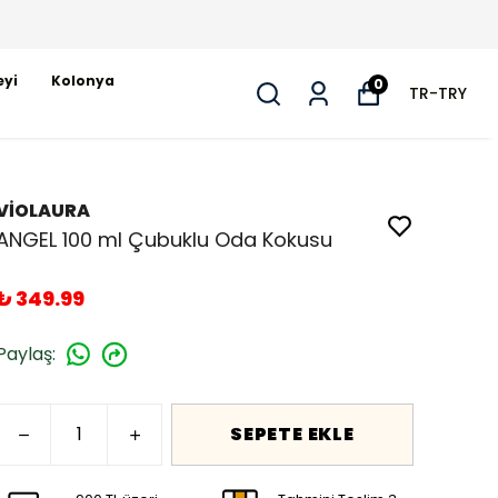
eyi
Kolonya
0
TR
-
TRY
VİOLAURA
ANGEL 100 ml Çubuklu Oda Kokusu
₺ 349.99
Paylaş
:
SEPETE EKLE