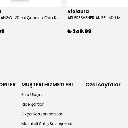
a
Violaura
AFRICAN MANGO 120 ml Çubuklu Oda Kokusu
AIR FRESHENER ANGEL 500 ML
99
₺ 349.99
ORİLER
MÜŞTERİ HİZMETLERİ
Özel sayfalar
Bize Ulaşın
İade şartları
Sıkça Sorulan sorular
Mesafeli Satış Sözleşmesi