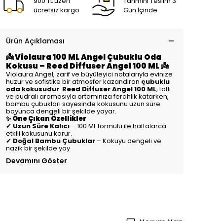
900 TL üzeri
Tahmini Teslim 3
ücretsiz kargo
Gün İçinde
Ürün Açıklaması
👼 Violaura 100 ML Angel Çubuklu Oda
Kokusu – Reed Diffuser Angel 100 ML 👼
Violaura Angel, zarif ve büyüleyici notalarıyla evinize
huzur ve sofistike bir atmosfer kazandıran
çubuklu
oda kokusudur
.
Reed Diffuser Angel 100 ML
, tatlı
ve pudralı aromasıyla ortamınıza ferahlık katarken,
bambu çubukları sayesinde kokusunu uzun süre
boyunca dengeli bir şekilde yayar.
✨ Öne Çıkan Özellikler
✔
Uzun Süre Kalıcı
– 100 ML formülü ile haftalarca
etkili kokusunu korur.
✔
Doğal Bambu Çubuklar
– Kokuyu dengeli ve
nazik bir şekilde yay
Devamını Göster