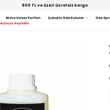
900 TL ve üzeri ücretsiz kargo
Niche Unisex Parfüm
Çubuklu Oda Kokular
Oda Spr
okunuzu Keşfedin