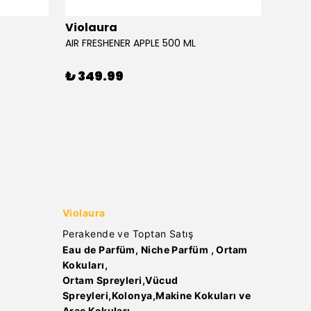
Violaura
Viola
AIR FRESHENER APPLE 500 ML
AIR FR
₺ 349.99
₺ 34
Violaura
Perakende ve Toptan Satış
Eau de Parfüm, Niche Parfüm , Ortam
Kokuları,
Ortam Spreyleri,Vücud
Spreyleri,Kolonya,Makine Kokuları ve
Araç Kokuları..