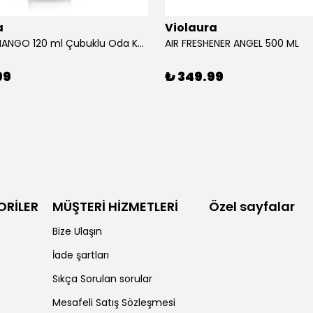
a
Violaura
AFRICAN MANGO 120 ml Çubuklu Oda Kokusu
AIR FRESHENER ANGEL 500 ML
99
₺ 349.99
ORİLER
MÜŞTERİ HİZMETLERİ
Özel sayfalar
Bize Ulaşın
İade şartları
Sıkça Sorulan sorular
Mesafeli Satış Sözleşmesi