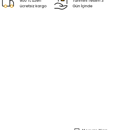
900 TL üzeri
Tahmini Teslim 3
ücretsiz kargo
Gün İçinde