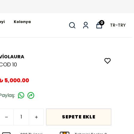
eyi
Kolonya
0
TR
-
TRY
VİOLAURA
COD 10
₺ 5,000.00
Paylaş
:
SEPETE EKLE