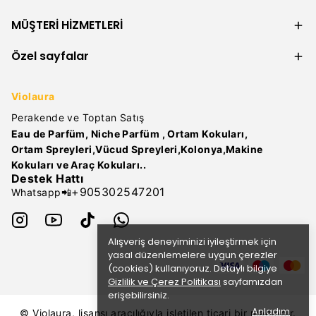
MÜŞTERİ HİZMETLERİ
Özel sayfalar
Violaura
Perakende ve Toptan Satış
Eau de Parfüm, Niche Parfüm , Ortam Kokuları,
Ortam Spreyleri,Vücud Spreyleri,Kolonya,Makine
Kokuları ve Araç Kokuları..
Destek Hattı
+905302547201
Whatsapp📲
Alışveriş deneyiminizi iyileştirmek için
yasal düzenlemelere uygun çerezler
(cookies) kullanıyoruz. Detaylı bilgiye
Gizlilik ve Çerez Politikası
sayfamızdan
erişebilirsiniz.
Anladım
© Violaura, lisansı aracılığıyla işletilen ticari bir markadır.