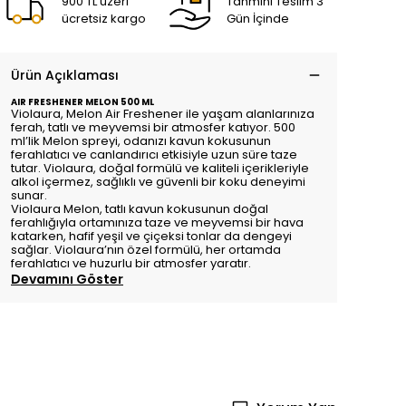
900 TL üzeri
Tahmini Teslim 3
ücretsiz kargo
Gün İçinde
Ürün Açıklaması
AIR FRESHENER MELON 500 ML
Violaura,
Melon
Air Freshener ile yaşam alanlarınıza
ferah, tatlı ve meyvemsi bir atmosfer katıyor. 500
ml’lik
Melon
spreyi, odanızı kavun kokusunun
ferahlatıcı ve canlandırıcı etkisiyle uzun süre taze
tutar.
Violaura
, doğal formülü ve kaliteli içerikleriyle
alkol içermez, sağlıklı ve güvenli bir koku deneyimi
sunar.
Violaura Melon
, tatlı kavun kokusunun doğal
ferahlığıyla ortamınıza taze ve meyvemsi bir hava
katarken, hafif yeşil ve çiçeksi tonlar da dengeyi
sağlar.
Violaura
’nın özel formülü, her ortamda
ferahlatıcı ve huzurlu bir atmosfer yaratır.
Devamını Göster