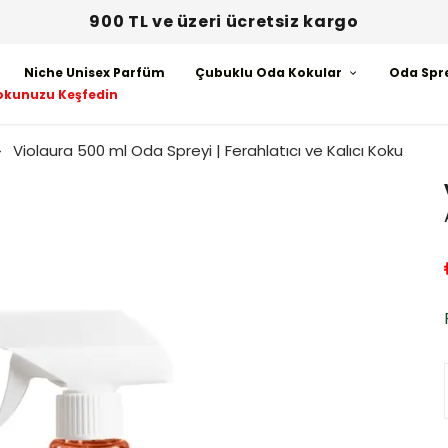
900 TL ve üzeri ücretsiz kargo
Niche Unisex Parfüm
Çubuklu Oda Kokular
Oda Spr
okunuzu Keşfedin
Violaura 500 ml Oda Spreyi | Ferahlatıcı ve Kalıcı Koku