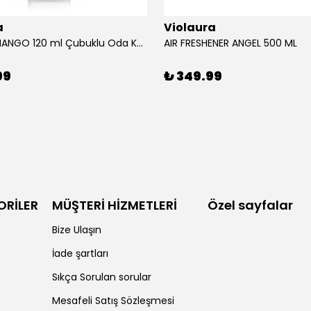
a
Violaura
AFRICAN MANGO 120 ml Çubuklu Oda Kokusu
AIR FRESHENER ANGEL 500 ML
99
₺ 349.99
ORİLER
MÜŞTERİ HİZMETLERİ
Özel sayfalar
Bize Ulaşın
İade şartları
Sıkça Sorulan sorular
Mesafeli Satış Sözleşmesi