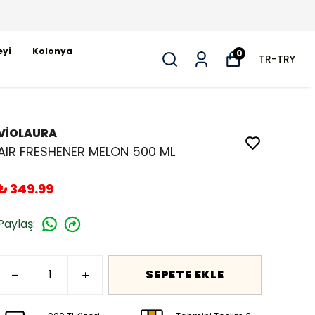
eyi
Kolonya
0
TR
-
TRY
VİOLAURA
AIR FRESHENER MELON 500 ML
₺ 349.99
Paylaş
:
SEPETE EKLE