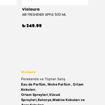
Violaura
Viola
AIR FRESHENER APPLE 500 ML
AIR FR
₺ 349.99
₺ 34
Violaura
Perakende ve Toptan Satış
Eau de Parfüm, Niche Parfüm , Ortam
Kokuları,
Ortam Spreyleri,Vücud
Spreyleri,Kolonya,Makine Kokuları ve
Araç Kokuları..