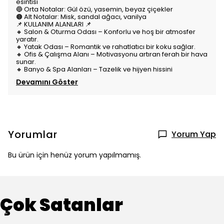
esintisi
🔵 Orta Notalar: Gül özü, yasemin, beyaz çiçekler
🟤 Alt Notalar: Misk, sandal ağacı, vanilya
📌 KULLANIM ALANLARI 📌
🔸 Salon & Oturma Odası – Konforlu ve hoş bir atmosfer
yaratır.
🔸 Yatak Odası – Romantik ve rahatlatıcı bir koku sağlar.
🔸 Ofis & Çalışma Alanı – Motivasyonu artıran ferah bir hava
sunar.
🔸 Banyo & Spa Alanları – Tazelik ve hijyen hissini
Devamını Göster
Yorumlar
Yorum Yap
Bu ürün için henüz yorum yapılmamış.
Çok Satanlar