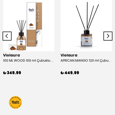
Violaura
Violaura
100 ML WOOD 100 ml Çubuklu Oda Kokusu
AFRICAN MANGO 120 ml Çubuklu Oda Kokusu
₺ 349.99
₺ 449.99