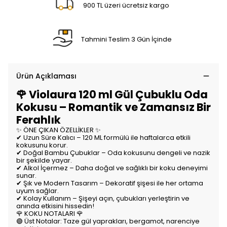
900 TL üzeri ücretsiz kargo
Tahmini Teslim 3 Gün İçinde
Ürün Açıklaması
🌹 Violaura 120 ml Gül Çubuklu Oda
Kokusu – Romantik ve Zamansız Bir
Ferahlık
✨ ÖNE ÇIKAN ÖZELLİKLER ✨
✔ Uzun Süre Kalıcı – 120 ML formülü ile haftalarca etkili
kokusunu korur.
✔ Doğal Bambu Çubuklar – Oda kokusunu dengeli ve nazik
bir şekilde yayar.
✔ Alkol İçermez – Daha doğal ve sağlıklı bir koku deneyimi
sunar.
✔ Şık ve Modern Tasarım – Dekoratif şişesi ile her ortama
uyum sağlar.
✔ Kolay Kullanım – Şişeyi açın, çubukları yerleştirin ve
anında etkisini hissedin!
🌹 KOKU NOTALARI 🌹
🟢 Üst Notalar: Taze gül yaprakları, bergamot, narenciye