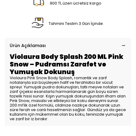
900 TL üzeri ücretsiz kargo
Tahmini Teslim 3 Gün İçinde
Ürün Açıklaması
Violaura Body Splash 200 ML Pink
Snow – Pudramsı Zarafet ve
Yumuşak Dokunuş
Violaura Pink Snow Body Splash, romantik ve zarif
notalarıyla sizi büyüleyen hafif ve ferahlatıcı bir vücut
spreyi. Yumuşak pudra dokunuşları, tatlı meyve notaları ve
zarif çiçeksi esanslarla harmanlanarak gün boyu süren
tazelik hissi sunar. Kışın yumuşak dokunuşundan ilham alan
Pink Snow, masalsı ve etkileyici bir koku deneyimi sunar.
200 ml’lik özel formülü, cildinize nazikçe dokunarak uzun
süre ferah ve canlı hissetmenizi sağlar. Gündüz ya da gece
kullanımı için mükemmel olan bu koku, teninizde yumuşak
ve zarif bir iz bırakır.