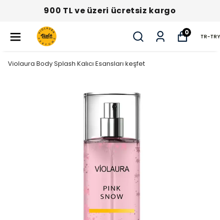
900 TL ve üzeri ücretsiz kargo
0
TR
-
TRY
Violaura Body Splash Kalıcı Esansları keşfet