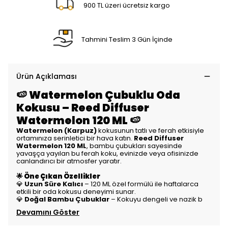
900 TL üzeri ücretsiz kargo
Tahmini Teslim 3 Gün İçinde
Ürün Açıklaması
🍉 Watermelon Çubuklu Oda
Kokusu – Reed Diffuser
Watermelon 120 ML 🍉
Watermelon (Karpuz)
kokusunun tatlı ve ferah etkisiyle
ortamınıza serinletici bir hava katın.
Reed Diffuser
Watermelon 120 ML
, bambu çubukları sayesinde
yavaşça yayılan bu ferah koku, evinizde veya ofisinizde
canlandırıcı bir atmosfer yaratır.
🌟 Öne Çıkan Özellikler
💎
Uzun Süre Kalıcı
– 120 ML özel formülü ile haftalarca
etkili bir oda kokusu deneyimi sunar.
💎
Doğal Bambu Çubuklar
– Kokuyu dengeli ve nazik b
Devamını Göster