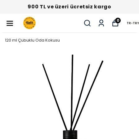
900 TL ve üzeri ücretsiz kargo
0
TR
-
TRY
120 ml Çubuklu Oda Kokusu