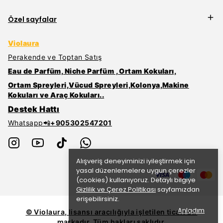
Özel sayfalar
Violaura
Perakende ve Toptan Satış
Eau de Parfüm, Niche Parfüm , Ortam Kokuları,
Ortam Spreyleri,Vücud Spreyleri,Kolonya,Makine
Kokuları ve Araç Kokuları..
Destek Hattı
Whatsapp📲
+905302547201
Alışveriş deneyiminizi iyileştirmek için
yasal düzenlemelere uygun çerezler
(cookies) kullanıyoruz. Detaylı bilgiye
Gizlilik ve Çerez Politikası
sayfamızdan
erişebilirsiniz.
Anladım
© Violaura, lisansı aracılığıyla işletilen ticari bir
markadır. Tüm hakları saklıdır.