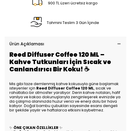
900 TL üzeri ücretsiz kargo
Tahmini Teslim 3 Gün İçinde
Ürün Açıklaması
Reed Diffuser Coffee 120 ML –
Kahve Tutkunları İçin Sıcak ve
Canlandırıcı Bir Koku!
☕
Mis gibi taze demlenmiş kahve kokusuyla güne başlamak
isteyenler için
Reed Diffuser Coffee 120 ML
, sıcak ve
rahatlatıcı bir atmosfer yaratıyor. Derin kahve notaları, hafif
vanilya ve kakao dokunuşlarıyla zenginleşerek evinizde ya
da çalışma alanınızda huzur verici ve enerji dolu bir hava
katıyor. Doğal bambu çubukları sayesinde esans dengeli
bir şekilde yayılır ve haftalarca etkisini kaybetmez.
✨
ÖNE ÇIKAN ÖZELLİKLER
✨