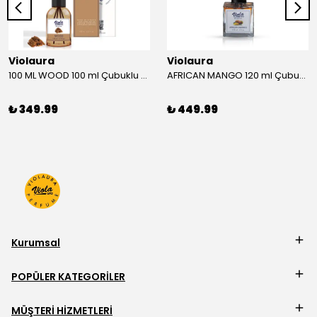
Violaura
Violaura
100 ML WOOD 100 ml Çubuklu Oda Kokusu
AFRICAN MANGO 120 ml Çubuklu Oda Kokusu
₺ 349.99
₺ 449.99
Kurumsal
POPÜLER KATEGORİLER
MÜŞTERİ HİZMETLERİ