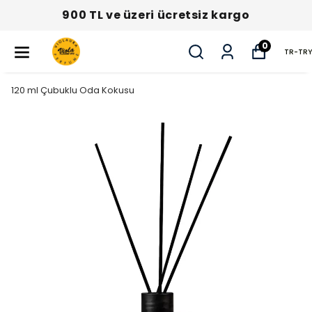
900 TL ve üzeri ücretsiz kargo
0
TR
-
TRY
120 ml Çubuklu Oda Kokusu