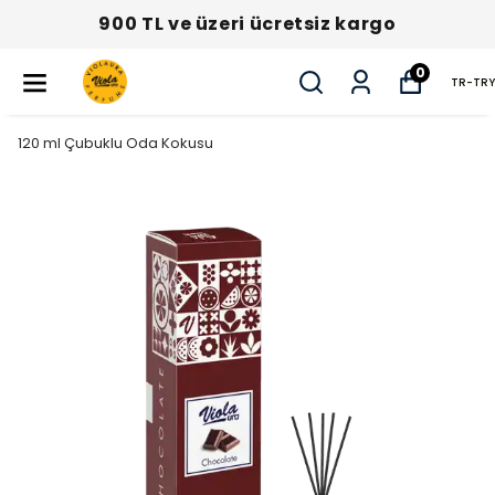
900 TL ve üzeri ücretsiz kargo
0
TR
-
TRY
120 ml Çubuklu Oda Kokusu