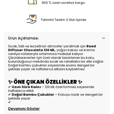
900 TL üzeri ücretsiz kargo
Tahmini Teslim 3 Gün İçinde
Ürün Açıklaması
Sıcak, tatlı ve lezzetli bir atmosfer yaratmak için
Reed
Diffuser Chocolate 120 ML
, yoğun kakao ve kremsi
vanilya notalarıyla ortamınıza mutluluk katıyor.
Çikolataseverler için özel olarak tasarlanan bu koku,
bulunduğunuz mekânda sıcak ve rahatlatıcı bir etki sağlar.
Doğal bambu çubukları sayesinde esans dengeli bir
şekilde yayılır ve haftalarca etkisini kaybetmez.
✨
ÖNE ÇIKAN ÖZELLİKLER
✨
✔
Uzun Süre Kalıcı
– 120 ML özel formülü sayesinde
haftalarca etkili.
✔
Doğal Bambu Çubuklar
– Kokuyu nazik ve dengeli bir
şekilde yayar.
✔
Devamını Göster