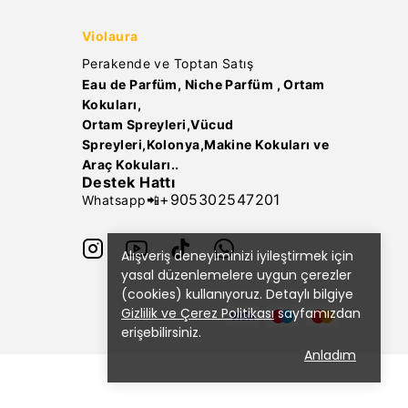
Violaura
Perakende ve Toptan Satış
Eau de Parfüm, Niche Parfüm , Ortam
Kokuları,
Ortam Spreyleri,Vücud
Spreyleri,Kolonya,Makine Kokuları ve
Araç Kokuları..
Destek Hattı
+905302547201
Whatsapp📲
Alışveriş deneyiminizi iyileştirmek için
yasal düzenlemelere uygun çerezler
(cookies) kullanıyoruz. Detaylı bilgiye
Gizlilik ve Çerez Politikası
sayfamızdan
erişebilirsiniz.
Anladım