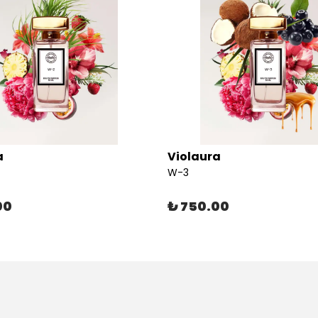
a
Violaura
W-3
00
₺ 750.00