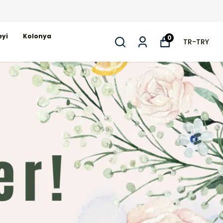
eyi
Kolonya
0
TR
-
TRY