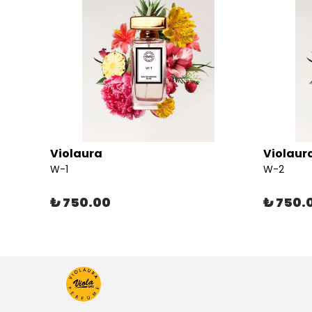
Violaura
Violaur
W-1
W-2
₺ 750.00
₺ 750.