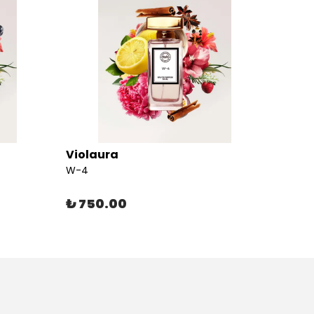
Violaura
Viola
W-4
W-5
₺ 750.00
₺ 75