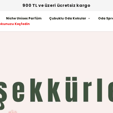
900 TL ve üzeri ücretsiz kargo
Niche Unisex Parfüm
Çubuklu Oda Kokular
Oda Spr
okunuzu Keşfedin