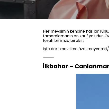
Her mevsimin kendine has bir ruhu, 
tamamlamanın en zarif yoludur. Öze
ferah bir imza bırakır.
İşte dört mevsime özel meyvemsi/n
⸻
İlkbahar – Canlanma