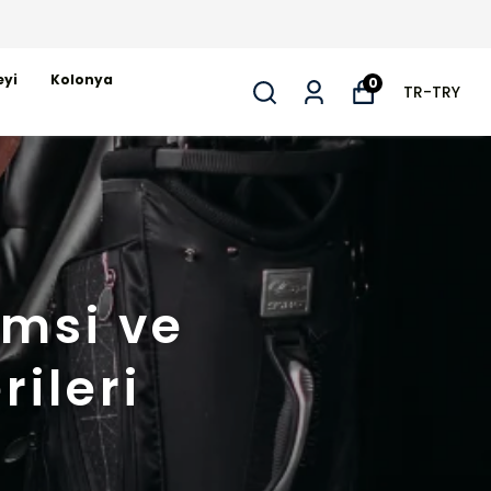
eyi
Kolonya
0
TR
-
TRY
msi ve
ileri