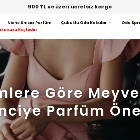
900 TL ve üzeri ücretsiz kargo
Niche Unisex Parfüm
Çubuklu Oda Kokular
Oda Spr
okunuzu Keşfedin
mlere Göre Meyve
nciye Parfüm Öner