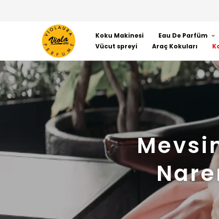
Koku Makinesi
Eau De Parfüm
Vücut spreyi
Araç Kokuları
K
Mevsi
Nare