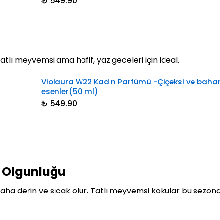
₺ 549.90
atlı meyvemsi ama hafif, yaz geceleri için ideal.
Violaura W22 Kadın Parfümü -Çiçeksi ve bahar
esenler(50 ml)
₺ 549.90
 Olgunluğu
ha derin ve sıcak olur. Tatlı meyvemsi kokular bu sezond