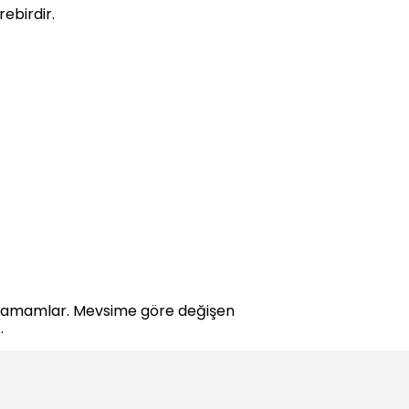
ebirdir.
i tamamlar. Mevsime göre değişen
.